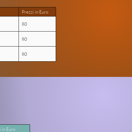
Prezzi in Euro
80
80
80
ng.
i in Euro