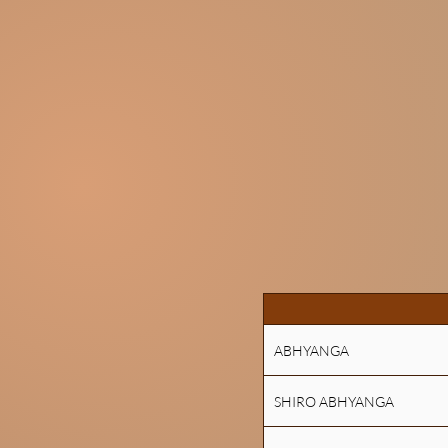
Note: 
At t
Th
ABHYANGA
SHIRO ABHYANGA