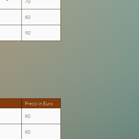
70
80
90
Prezzi in Euro
80
80