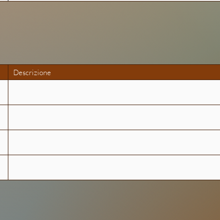
Reflexology
Descrizione
Musculoskeletal