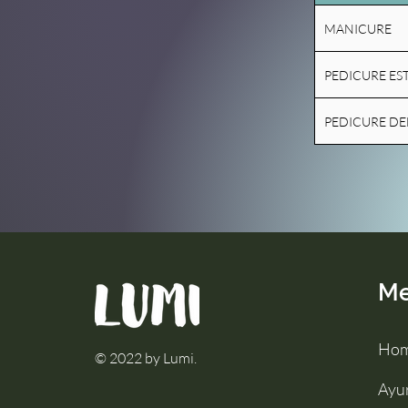
MANICURE
PEDICURE ES
PEDICURE DE
M
Ho
© 2022 by Lumi.
Ayu