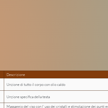
all Ayurveda treatments last approximately 1 hour, except for the
meeting, which involves an additional 15-minute introduction.
he end of each treatment, the practice of the Swedana (steam bat
recommended, at an additional cost of €20.
Ointments
ey bring balance to the psycho-physical level, reducing tens
and stress.
Descrizione
Unzione di tutto il corpo con olio caldo
Unzione specifica della testa
Massaggio del viso con l’ uso dei cristalli e stimolazione dei punti 