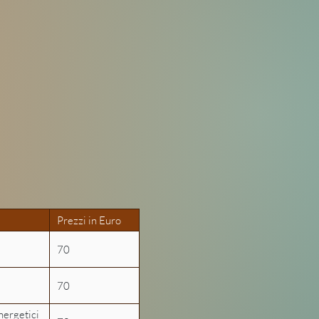
 first
h) is
ion
Prezzi in Euro
70
70
energetici