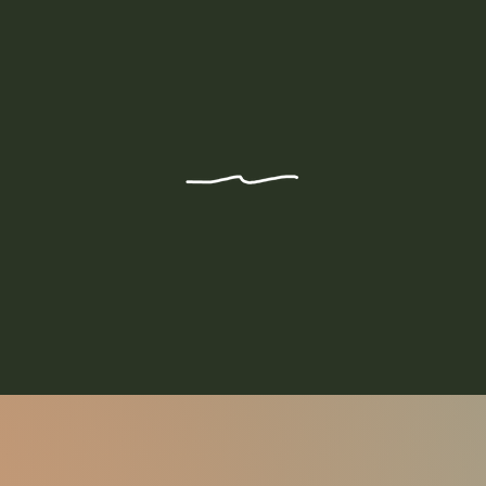
Treatments
Here is the list of our treatments, divided
between
Ayurveda
and
Beauty
.
To book or ask for
further information, do not hesitate to contact us using
the chat on the site, or
click here
.
Ayurveda