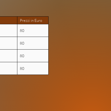
Prezzi in Euro
80
80
80
80