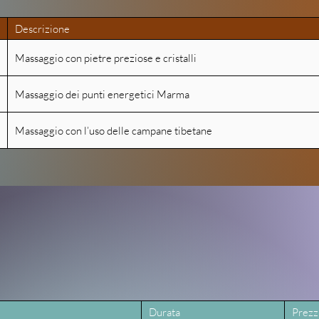
Descrizione
Massaggio con pietre preziose e cristalli
Massaggio dei punti energetici Marma
Massaggio con l’uso delle campane tibetane
Beauty
re than just beauty, our treatments aim for holistic wellbei
Durata
Prezz