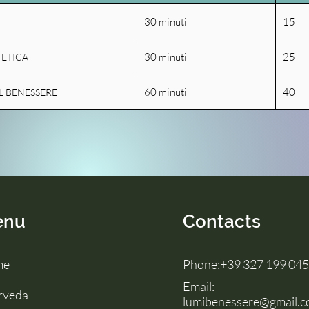
30 minuti
15
30 minuti
25
TETICA
60 minuti
40
L BENESSERE
enu
Contacts
me
Phone:
+39 327 199 04
Email:
rveda
lumibenessere@gmail.